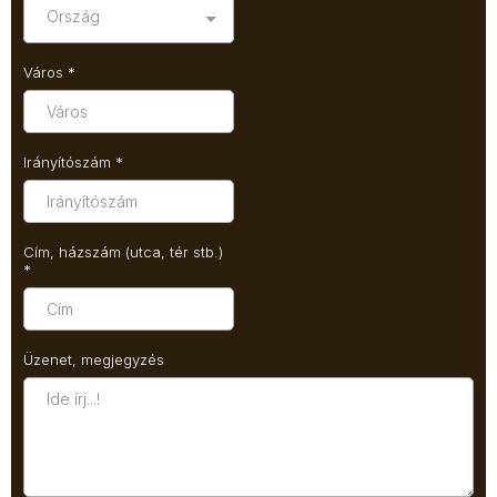
Ország
Város
*
Irányítószám
*
Cím, házszám (utca, tér stb.)
*
Üzenet, megjegyzés