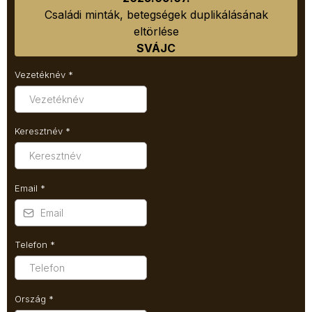
Családi minták, betegségek duplikálásának
eltörlése
SVÁJC
Vezetéknév
*
Keresztnév
*
Email
*
Telefon
*
Ország
*