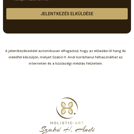
JELENTKEZÉS ELKÜLDÉSE
A jelentkezéseddel automikusan elfogadod, hogy az előadásról hang és
videófel készüljön, melyet Szabó H. Andi korlátlanul felhasználhat az
interneten és a közösségi médiás felületein.