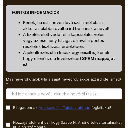
FONTOS INFORMÁCIÓK!
Kérlek, ha más nevén lévő számláról utalsz,
akkor az alábbi rovatba írd be annak a nevét!
A fizetés elött vedd fel a kapcsolatot velem,
vagy az esemény házigazdájával a pontos
részletek tisztázása érdekében.
A jelentkezés után kapsz egy emailt is, kérlek,
hogy ellenőrizd a levelezésed
SPAM mappáját
is!
Más nevéről utalok (Ha a saját nevedről, akkor azt írd ide ismét!)
*
Elfogadom az
Adatkezelési Tájékoztatóban
foglaltakat!
Hozzájárulok ahhoz, hogy Szabó H. Andi értékes tartalmakat
küldjön számomra.