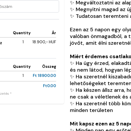
✨ Megváltoztatni az alap
✨ Megnyitni magad az új
✨ Tudatosan teremteni 
Ezen az 5 napon egy olya
Quantity
Ár
valóban önmagadból, a 
1
18.900,- HUF
jövőt, amit élni szeretnél
öz
Miért érdemes csatlak
✨ Ha úgy érzed, elakadtá
Quantity
Összeg
és nem látod, hogyan lé
1
Ft 18900.00
✨ Ha szeretnél kiszabadul
lehetőségeket teremten
Ft0.00
✨ Ha készen állsz arra, 
zetés *
ne csak a véletlenek és 
✨ Ha szeretnél több kö
minden területen
Mit kapsz ezen az 5 na
✨ Minden nap egy erőtel