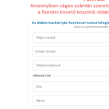
Amennyiben céges számlát szeretné
a fizetést követő köszönő olda
Az alábbi bankártyás fizetéssel tudod lefogl
Add le a jelentkezésedet
CÍMADATOK