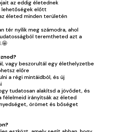
jait az eddig életednek
 lehetőségek előtt
az életed minden területén
n tér nyílik meg számodra, ahol
tudatosságból teremtheted azt a
.🤩
oznod?
l, vagy beszorultál egy élethelyzetbe
phetsz előre
ni a régi mintáidból, és új
i
hogy tudatosan alakítsd a jövődet, és
a félelmeid irányítsák az életed
nnyedséget, örömet és bőséget
pon?
jes eszközt, amely segít abban, hogy