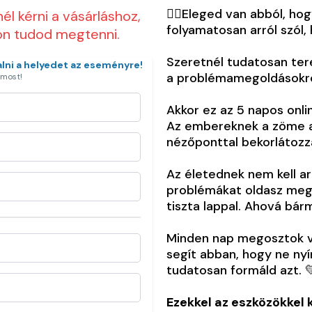
🖐🏼Eleged van abból, ho
l kérni a vásárláshoz,
folyamatosan arról szól
lon tudod megtenni.
Szeretnél tudatosan ter
alni a helyedet az eseményre!
a problémamegoldásokró
 most!
Akkor ez az 5 napos onli
Az embereknek a zöme a r
nézőponttal bekorlátozza
Az életednek nem kell ar
problémákat oldasz meg,
tiszta lappal. Ahová bá
Minden nap megosztok ve
segít abban, hogy ne nyí
tudatosan formáld azt. 
Ezekkel az eszközökkel k