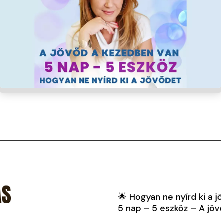
ÁS
🌟 Hogyan ne nyírd ki a 
5 nap – 5 eszköz – A jöv