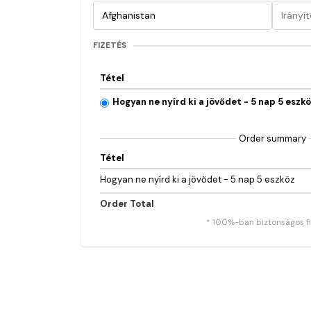
FIZETÉS
Tétel
Hogyan ne nyírd ki a jövődet - 5 nap 5 eszk
Order summary
Tétel
Hogyan ne nyírd ki a jövődet - 5 nap 5 eszköz
Order Total
* 100%-ban biztonságos fi