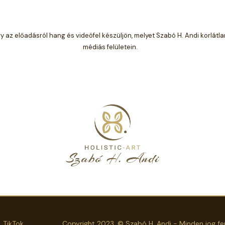
az előadásról hang és videófel készüljön, melyet Szabó H. Andi korlátla
médiás felületein.
TikTok
Copyright 2023. © Szabó H. Andi - Minden jog fe