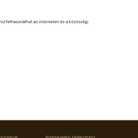
nul felhasználhat az interneten és a közösségi
nntartva!
Adatkezelési tájékoztató