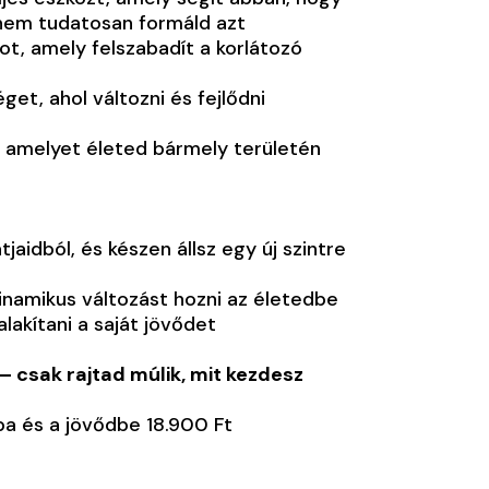
anem tudatosan formáld azt
t, amely felszabadít a korlátozó
t, ahol változni és fejlődni
, amelyet életed bármely területén
jaidból, és készen állsz egy új szintre
dinamikus változást hozni az életedbe
akítani a saját jövődet
– csak rajtad múlik, mit kezdesz
a és a jövődbe 18.900 Ft