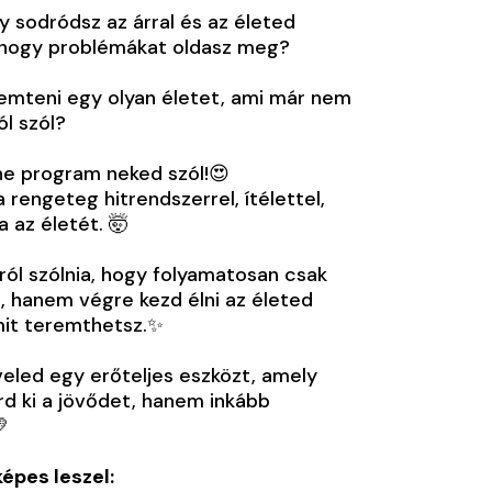
gy sodródsz az árral és az életed
, hogy problémákat oldasz meg?
emteni egy olyan életet, ami már nem
l szól?
ne program neked szól!😍
engeteg hitrendszerrel, ítélettel,
 az életét. 🤯
ról szólnia, hogy folyamatosan csak
 hanem végre kezd élni az életed
rmit teremthetsz.✨
led egy erőteljes eszközt, amely
rd ki a jövődet, hanem inkább

épes leszel: