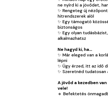
ne nyírd ki a jövődet, h
✨ Rengeteg új nézőponto
hitrendszerek alól
✨ Egy támogató közössége
biztonságos
✨ Egy olyan tudásbázist
alkalmazhatsz
Ne hagyd ki, ha…
✨ Már eleged van a korlát
lépni
✨ Úgy érzed, itt az idő 
✨ Szeretnéd tudatosan al
A jövőd a kezedben van 
vele!
🔹 Befektetés önmagadb