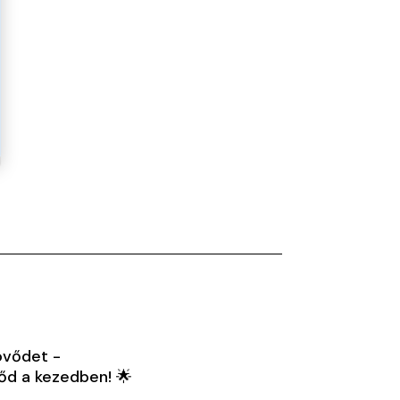
jövődet -
őd a kezedben! 🌟