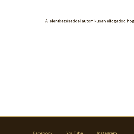
A jelentkezéseddel automikusan elfogadod, hogy 
Facebook
YouTube
Instagram