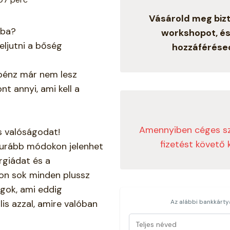
Vásárold meg bizt
dba?
workshopot, é
eljutni a bőség
hozzáférése
a pénz már nem lesz
t annyi, ami kell a
Amennyiben céges szá
s valóságodat!
fizetést követő
furább módokon jelenhet
rgiádat és a
yon sok minden plussz
lgok, ami eddig
lis azzal, amire valóban
Az alábbi bankkárty