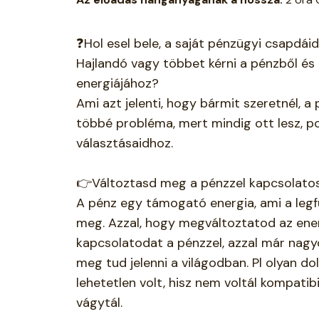
❓Hol esel bele, a saját pénzügyi csapdái
Hajlandó vagy többet kérni a pénzből és 
energiájához?
Ami azt jelenti, hogy bármit szeretnél, 
többé probléma, mert mindig ott lesz, pon
választásaidhoz.
👉Változtasd meg a pénzzel kapcsolato
A pénz egy támogató energia, ami a leg
meg. Azzal, hogy megváltoztatod az ene
kapcsolatodat a pénzzel, azzal már nag
meg tud jelenni a világodban. Pl olyan do
lehetetlen volt, hisz nem voltál kompatibi
vágytál.