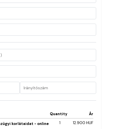
Quantity
Ár
1
12.900 HUF
nzügyi korlátaidat - online