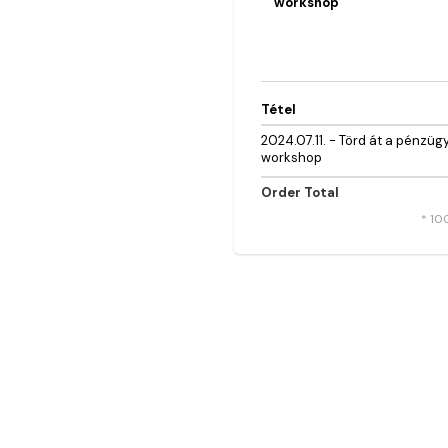
workshop
Tétel
2024.07.11. - Törd át a pénzügy
workshop
Order Total
* 10