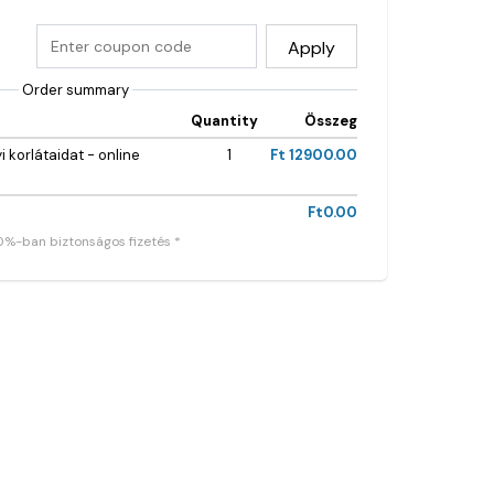
Apply
Order summary
Quantity
Összeg
i korlátaidat - online
1
Ft 12900.00
Ft0.00
0%-ban biztonságos fizetés *