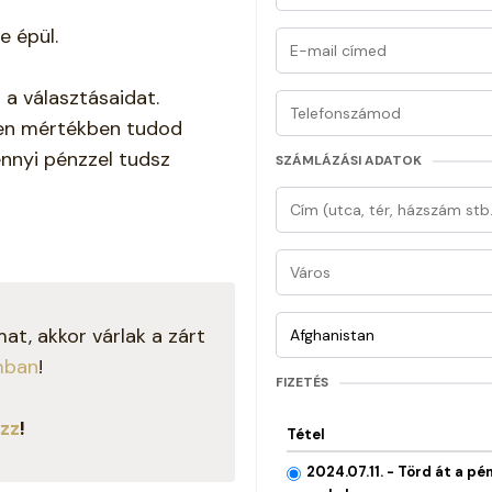
e épül.
a választásaidat.
yen mértékben tudod
nnyi pénzzel tudsz
SZÁMLÁZÁSI ADATOK
t, akkor várlak a zárt
mban
!
FIZETÉS
zz
!
Tétel
2024.07.11. - Törd át a pé