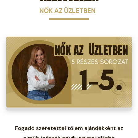
NŐK AZ ÜZLETBEN
Fogadd szeretettel tőlem ajándékként az
elmúlt időszak egyik legkedveltebb