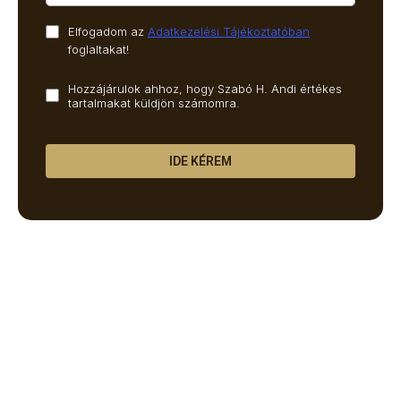
Elfogadom az
Adatkezelési Tájékoztatóban
foglaltakat!
Hozzájárulok ahhoz, hogy Szabó H. Andi értékes
tartalmakat küldjön számomra.
IDE KÉREM